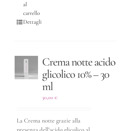
al
carrello
Dettagli
Crema notte acido
glicolico 10% – 30
ml
30,00
€
La Crema notte grazie alla
presenza dell’acido glicolico al