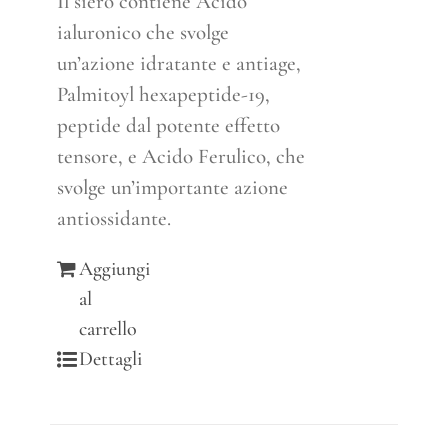
Il siero contiene Acido
ialuronico che svolge
un’azione idratante e antiage,
Palmitoyl hexapeptide-19,
peptide dal potente effetto
tensore, e Acido Ferulico, che
svolge un’importante azione
antiossidante.
Aggiungi
al
carrello
Dettagli