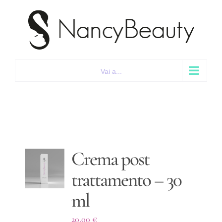
Salta
al
contenuto
Vai a...
Crema post
trattamento – 30
ml
20,00
€