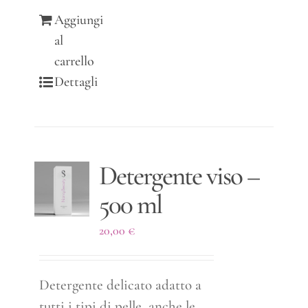
Aggiungi
al
carrello
Dettagli
Detergente viso –
500 ml
20,00
€
Detergente delicato adatto a
tutti i tipi di pelle, anche le