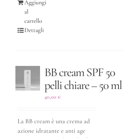
Aggiungi
al
carrello
Dettagli
BB cream SPF 50
pelli chiare – 50 ml
40,00
€
La BB cream è una crema ad
azione idratante e anti age