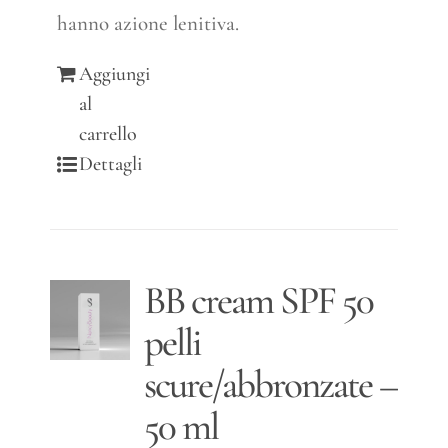
hanno azione lenitiva.
Aggiungi
al
carrello
Dettagli
BB cream SPF 50
pelli
scure/abbronzate –
50 ml