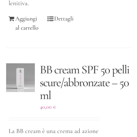
lenitiva.
Aggiungi
Dettagli
al carrello
BB cream SPF 50 pelli
scure/abbronzate – 50
ml
40,00
€
La BB cream è una crema ad azione