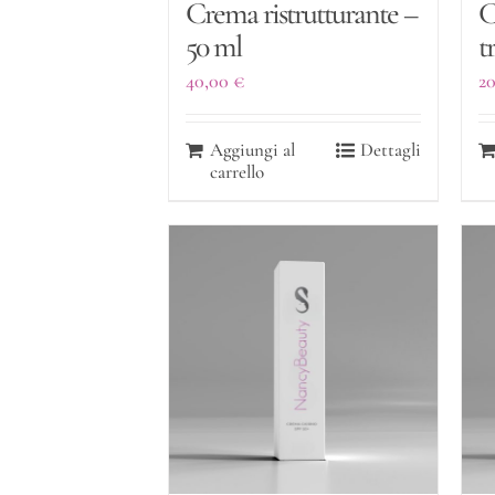
Crema ristrutturante –
C
50 ml
t
40,00
€
2
Aggiungi al
Dettagli
carrello