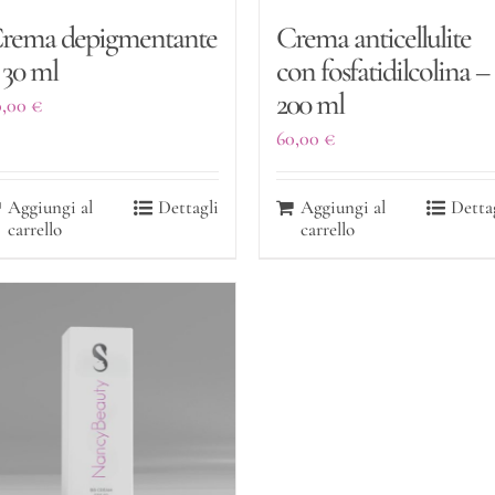
rema depigmentante
Crema anticellulite
 30 ml
con fosfatidilcolina –
200 ml
0,00
€
60,00
€
Aggiungi al
Dettagli
Aggiungi al
Detta
carrello
carrello