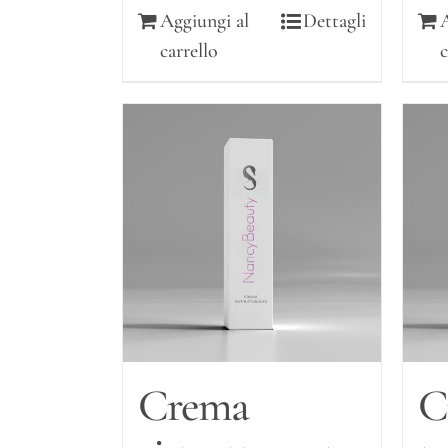
Aggiungi al
Dettagli
carrello
c
Crema
C