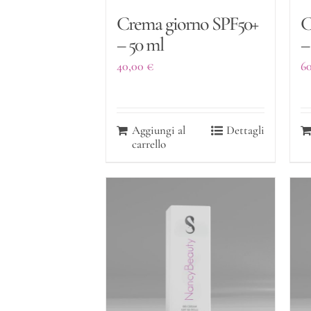
Crema giorno SPF50+
C
– 50 ml
–
40,00
€
6
Aggiungi al
Dettagli
carrello