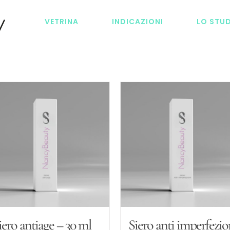
VETRINA
INDICAZIONI
LO STU
iero antiage – 30 ml
Siero anti imperfezio