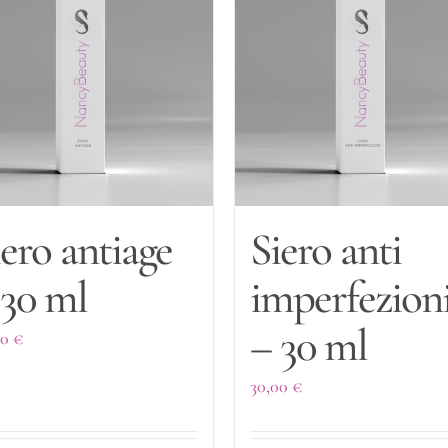
iero antiage
Siero anti
 30 ml
imperfezion
– 30 ml
00
€
30,00
€