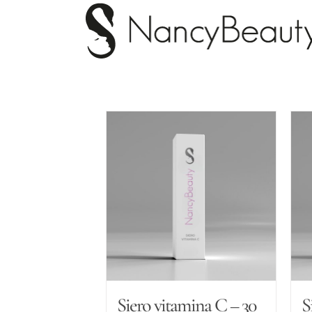
Salta
al
contenuto
Siero vitamina C – 30
S