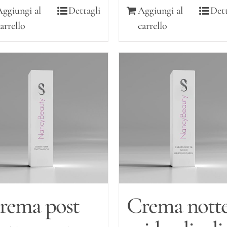
Aggiungi al
Dettagli
Aggiungi al
Dett
arrello
carrello
rema post
Crema nott