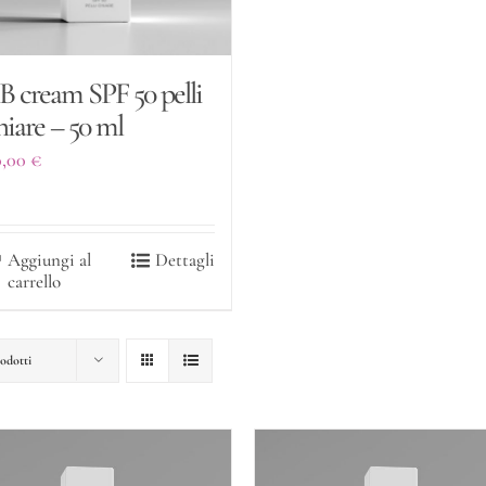
B cream SPF 50 pelli
hiare – 50 ml
0,00
€
Aggiungi al
Dettagli
carrello
odotti