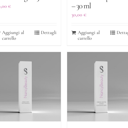
– 30 ml
0,00
€
30,00
€
Aggiungi al
Dettagli
Aggiungi al
Detta
carrello
carrello