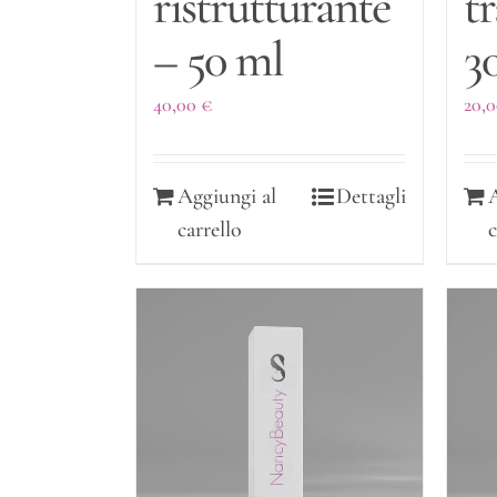
ristrutturante
t
– 50 ml
3
40,00
€
20,
Aggiungi al
Dettagli
carrello
c