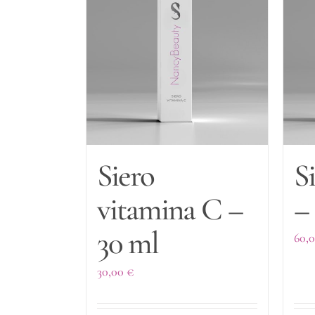
Siero
S
vitamina C –
–
30 ml
60,
30,00
€