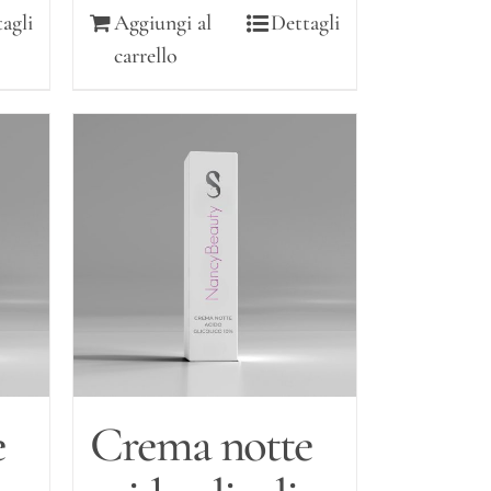
agli
Aggiungi al
Dettagli
carrello
e
Crema notte