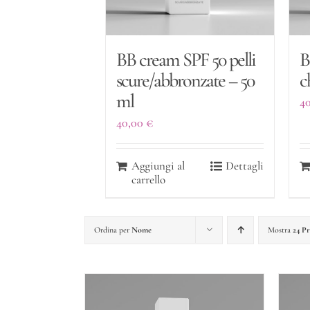
BB cream SPF 50 pelli
B
scure/abbronzate – 50
c
ml
4
40,00
€
Aggiungi al
Dettagli
carrello
Ordina per
Nome
Mostra
24 Pr