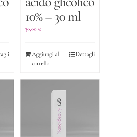
co
acido glicolico
10% – 30 ml
30,00
€
agli
Aggiungi al
Dettagli
carrello