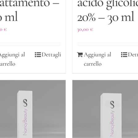
rattamento –
acido glicoli
0 ml
20% – 30 ml
00
€
30,00
€
Aggiungi al
Dettagli
Aggiungi al
Dett
arrello
carrello