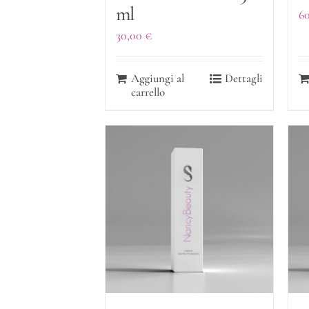
ml
6
30,00
€
Aggiungi al
Dettagli
carrello