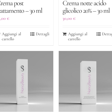
rema post
Crema notte acido
rattamento – 30 ml
glicolico 20% – 30 ml
0,00
€
30,00
€
Aggiungi al
Dettagli
Aggiungi al
Detta
carrello
carrello