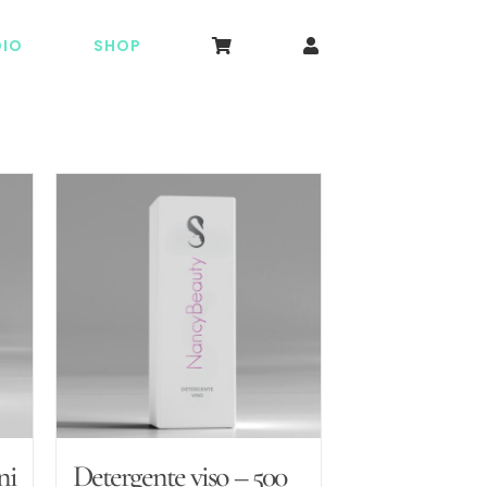
DIO
SHOP
ni
Detergente viso – 500