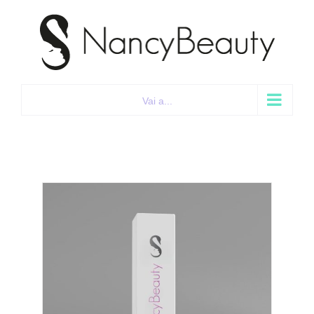
Salta
al
contenuto
Vai a...