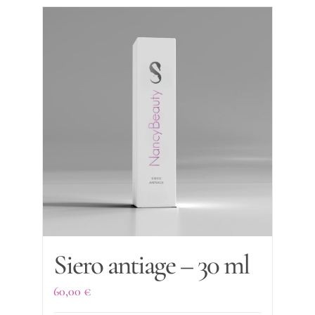
Siero antiage – 30 ml
60,00
€